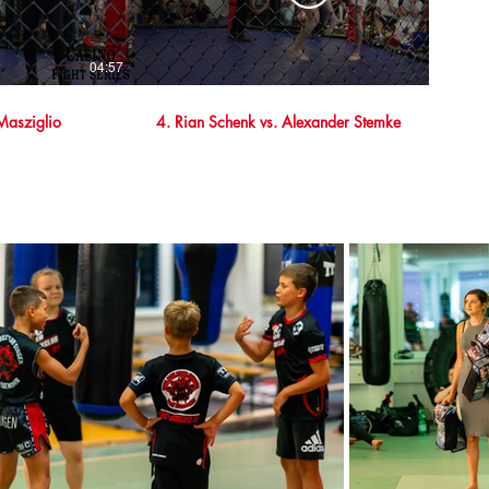
04:57
04:12
 Masziglio
4. Rian Schenk vs. Alexander Stemke