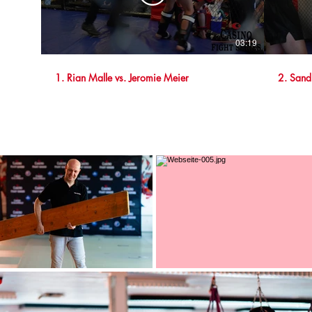
03:19
1. Rian Malle vs. Jeromie Meier
2. Sand