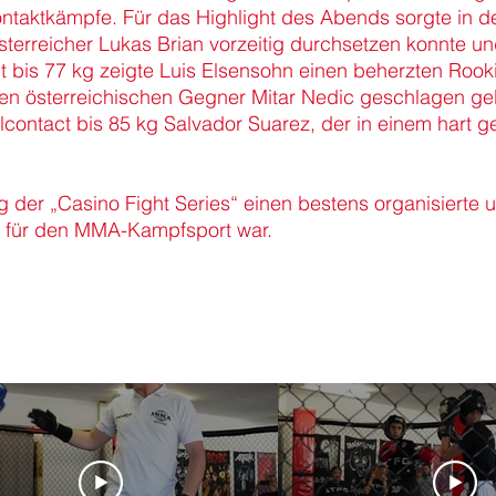
taktkämpfe. Für das Highlight des Abends sorgte in de
terreicher Lukas Brian vorzeitig durchsetzen konnte un
ct bis 77 kg zeigte Luis Elsensohn einen beherzten Rooki
n österreichischen Gegner Mitar Nedic geschlagen geb
lcontact bis 85 kg Salvador Suarez, der in einem hart 
g der „Casino Fight Series“ einen bestens organisierte
für den MMA-Kampfsport war.