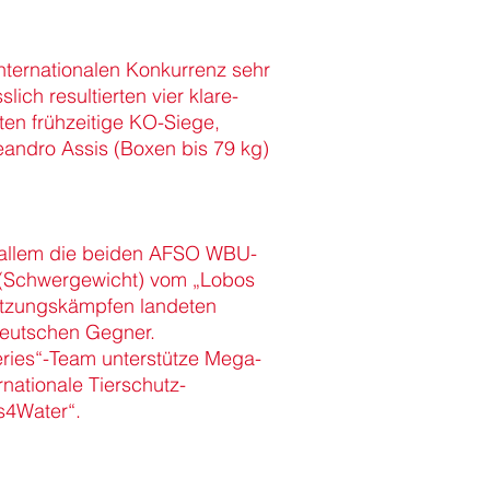
nternationalen Konkurrenz sehr
ich resultierten vier klare-
ten frühzeitige KO-Siege,
eandro Assis (Boxen bis 79 kg)
r allem die beiden AFSO WBU-
 (Schwergewicht) vom „Lobos
nützungskämpfen landeten
deutschen Gegner.
eries“-Team unterstütze Mega-
nationale Tierschutz-
ts4Water“.