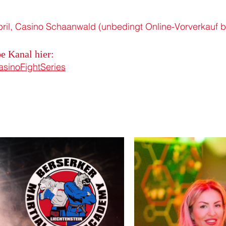
April, Casino Schaanwald (unbedingt Online-Vorverkauf 
e Kanal hier:
sinoFightSeries