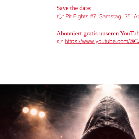
Save the date:
👉
Pit Fights #7: Samstag, 25. 
Abonniert gratis unseren YouTub
👉
https://www.youtube.com/@Ca