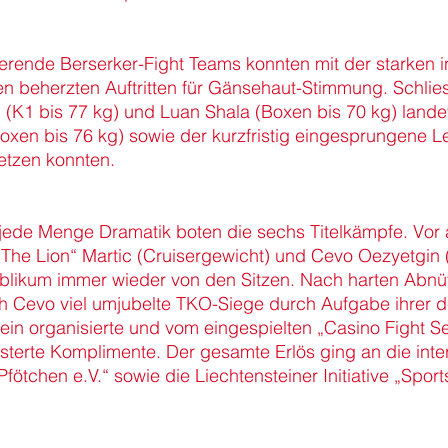
erende Berserker-Fight Teams konnten mit der starken i
en beherzten Auftritten für Gänsehaut-Stimmung. Schliessl
 (K1 bis 77 kg) und Luan Shala (Boxen bis 70 kg) lande
oxen bis 76 kg) sowie der kurzfristig eingesprungene L
etzen konnten.
 jede Menge Dramatik boten die sechs Titelkämpfe. Vo
The Lion“ Martic (Cruisergewicht) und Cevo Oezyetgin
Publikum immer wieder von den Sitzen. Nach harten Ab
ch Cevo viel umjubelte TKO-Siege durch Aufgabe ihrer 
ein organisierte und vom eingespielten „Casino Fight S
terte Komplimente. Der gesamte Erlös ging an die inter
fötchen e.V.“ sowie die Liechtensteiner Initiative „Spor