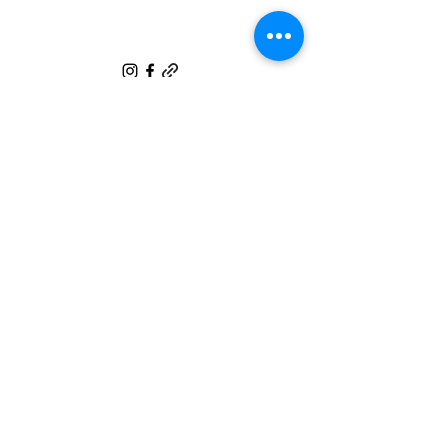
Casino Schaanwald​
Vorarlbergerstraße 210
9486 Schaanwald
Liechtenstein
Tel
+423 238 27 77
fightseries@das-casino.li
Impressum
Datenschutz
Medienkontakt
Martin Frommelt
Communications Manager
+423 781 19 59
m.frommelt@cfl.li