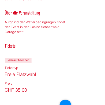
Über die Veranstaltung
Aufgrund der Wetterbedingungen findet 
der Event in der Casino Schaanwald 
Garage statt!
Tickets
Verkauf beendet
Tickettyp
Freie Platzwahl
Preis
CHF 35.00