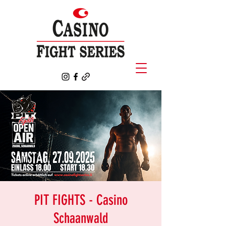
PIT FIGHTS - Casino
Schaanwald