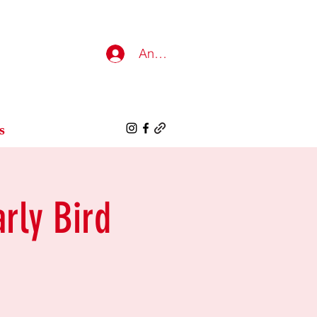
Anmelden
s
rly Bird