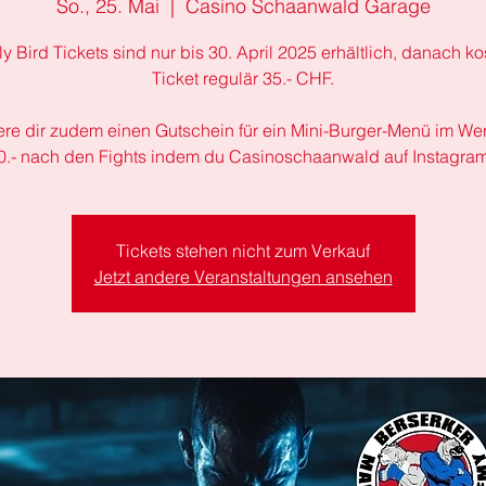
So., 25. Mai
  |  
Casino Schaanwald Garage
ly Bird Tickets sind nur bis 30. April 2025 erhältlich, danach ko
Ticket regulär 35.- CHF.
ere dir zudem einen Gutschein für ein Mini-Burger-Menü im Wer
.- nach den Fights indem du Casinoschaanwald auf Instagram 
Tickets stehen nicht zum Verkauf
Jetzt andere Veranstaltungen ansehen