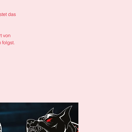
stet das
t von
folgst.